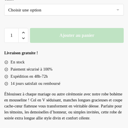
quantité
Ajouter au panier
de
Robe
de
Livraison gratuite !
soirée
En stock
mariage
Paiement sécurisé à 100%
bohème
Expédition en 48h-72h
14 jours satisfait ou remboursé
Éblouissez à chaque mariage ou autre cérémonie avec notre robe bohème
en mousseline ! Col en V séduisant, manches longues gracieuses et coupe
cache-cœur flatteuse vous transforment en véritable déesse. Parfaite pour
les témoins, les demoiselles d’honneur, ou simples invitées, cette robe de
soirée extra longue allie style divin et confort céleste.