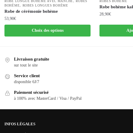
,
ROBE LONGUE BOHÈME AVEC MANCHE
ROBES
ROBES BOHÈME
,
BOHÈME
ROBES LONGUES BOHÈME
Robe bohème ka
Robe de cérémonie bohème
28,90
€
53,90
€
Ce
Choix des options
Ajo
produit
a
plusieurs
variations.
Livraison gratuite
Les
sur tout le site
options
Service client
peuvent
disponible 6J/7
être
Paiement sécurisé
choisies
à 100% avec MasterCard / Visa / PayPal
sur
la
page
du
INFOS LÉGALES
produit