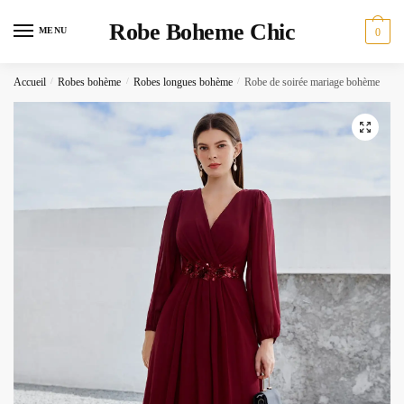
Skip
Skip
Robe Boheme Chic
to
to
MENU
0
navigation
content
Accueil
/
Robes bohème
/
Robes longues bohème
/
Robe de soirée mariage bohème